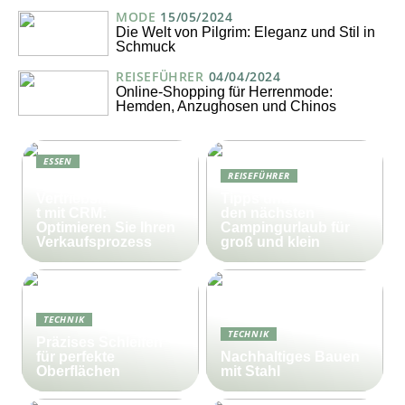
MODE
15/05/2024
Die Welt von Pilgrim: Eleganz und Stil in
Schmuck
REISEFÜHRER
04/04/2024
Online-Shopping für Herrenmode:
Hemden, Anzughosen und Chinos
ESSEN
REISEFÜHRER
Effektives
Vertriebsmanagemen
Tipps und Tricks für
t mit CRM:
den nächsten
Optimieren Sie Ihren
Campingurlaub für
Verkaufsprozess
groß und klein
TECHNIK
TECHNIK
Präzises Schleifen
für perfekte
Nachhaltiges Bauen
Oberflächen
mit Stahl