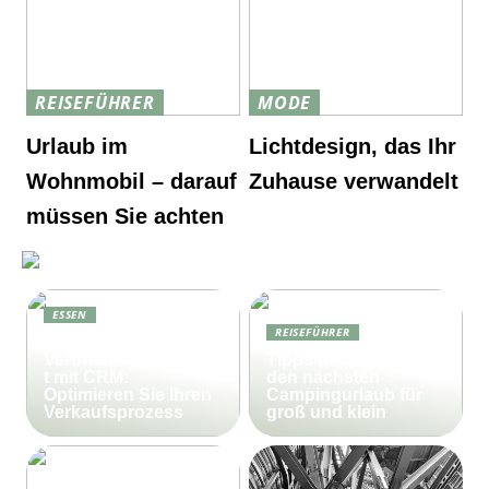
REISEFÜHRER
MODE
Urlaub im
Lichtdesign, das Ihr
Wohnmobil – darauf
Zuhause verwandelt
müssen Sie achten
ESSEN
REISEFÜHRER
Effektives
Vertriebsmanagemen
Tipps und Tricks für
t mit CRM:
den nächsten
Optimieren Sie Ihren
Campingurlaub für
Verkaufsprozess
groß und klein