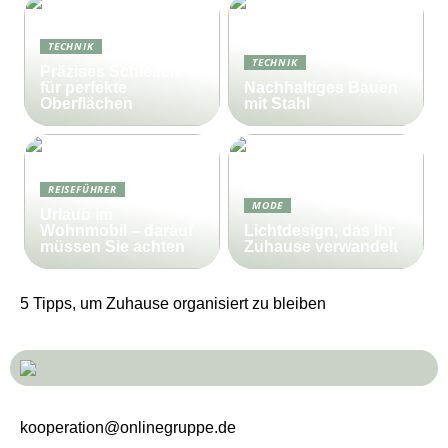
TECHNIK
TECHNIK
Präzises Schleifen
für perfekte
Nachhaltiges Bauen
Oberflächen
mit Stahl
REISEFÜHRER
MODE
Urlaub im
Wohnmobil – darauf
Lichtdesign, das Ihr
müssen Sie achten
Zuhause verwandelt
5 Tipps, um Zuhause organisiert zu bleiben
kooperation@onlinegruppe.de