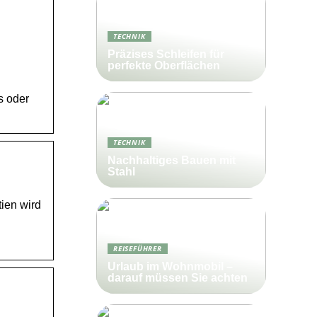
TECHNIK
Präzises Schleifen für
perfekte Oberflächen
s oder
TECHNIK
Nachhaltiges Bauen mit
Stahl
ien wird
REISEFÜHRER
Urlaub im Wohnmobil –
darauf müssen Sie achten