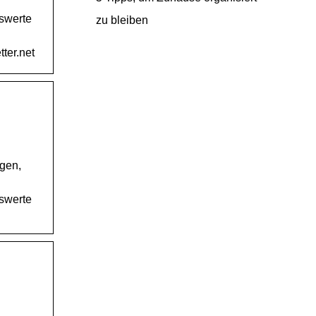
sswerte
zu bleiben
ter.net
ngen,
sswerte