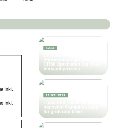
ESSEN
Effektives
Vertriebsmanagement mit
CRM: Optimieren Sie Ihren
Verkaufsprozess
e inkl.
REISEFÜHRER
Tipps und Tricks für den
e inkl.
nächsten Campingurlaub
für groß und klein