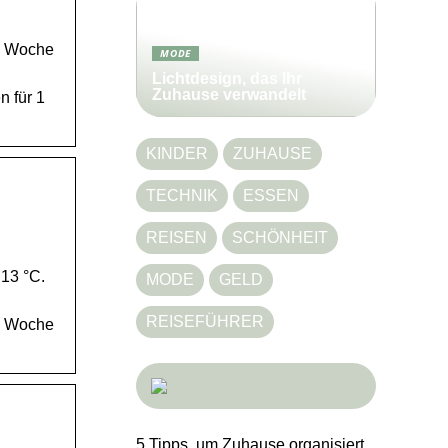
 1 Woche
MODE
Lichtdesign, das Ihr
Zuhause verwandelt
n für 1
KINDER
ZUHAUSE
TECHNIK
ESSEN
REISEN
SCHÖNHEIT
 13 °C.
MODE
GELD
REISEFÜHRER
 1 Woche
5 Tipps, um Zuhause organisiert