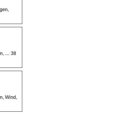
ngen,
en, … 38
n, Wind,