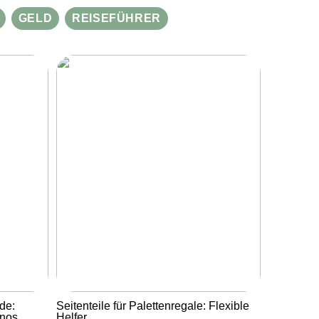
GELD
REISEFÜHRER
de:
Seitenteile für Palettenregale: Flexible
inos
Helfer