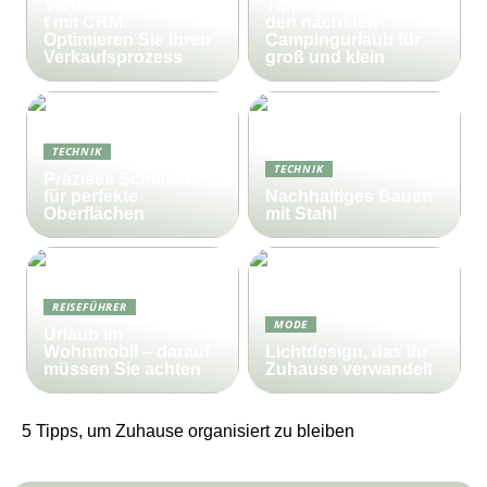
Vertriebsmanagemen
Tipps und Tricks für
t mit CRM:
den nächsten
Optimieren Sie Ihren
Campingurlaub für
Verkaufsprozess
groß und klein
TECHNIK
TECHNIK
Präzises Schleifen
für perfekte
Nachhaltiges Bauen
Oberflächen
mit Stahl
REISEFÜHRER
MODE
Urlaub im
Wohnmobil – darauf
Lichtdesign, das Ihr
müssen Sie achten
Zuhause verwandelt
5 Tipps, um Zuhause organisiert zu bleiben