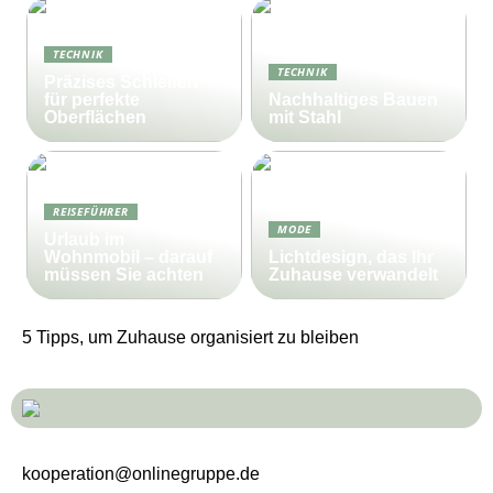
TECHNIK
TECHNIK
Präzises Schleifen
für perfekte
Nachhaltiges Bauen
Oberflächen
mit Stahl
REISEFÜHRER
MODE
Urlaub im
Wohnmobil – darauf
Lichtdesign, das Ihr
müssen Sie achten
Zuhause verwandelt
5 Tipps, um Zuhause organisiert zu bleiben
kooperation@onlinegruppe.de