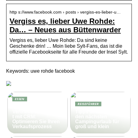
http s://www.facebook.com › posts › vergiss-es-lieber-u…
Vergiss es, lieber Uwe Rohde:
Da… – Neues aus Büttenwarder
Vergiss es, lieber Uwe Rohde: Da sind keine
Geschenke drin! … Moin liebe Sylt-Fans, das ist die
offizielle Facebookseite für alle Freunde der Insel Sylt.
Keywords: uwe rohde facebook
ESSEN
REISEFÜHRER
Effektives
Vertriebsmanagemen
Tipps und Tricks für
t mit CRM:
den nächsten
Optimieren Sie Ihren
Campingurlaub für
Verkaufsprozess
groß und klein