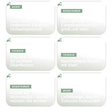
ESSEN
REISEFÜHRER
Effektives
Vertriebsmanagemen
Tipps und Tricks für
t mit CRM:
den nächsten
Optimieren Sie Ihren
Campingurlaub für
Verkaufsprozess
groß und klein
TECHNIK
TECHNIK
Präzises Schleifen
für perfekte
Nachhaltiges Bauen
Oberflächen
mit Stahl
REISEFÜHRER
MODE
Urlaub im
Wohnmobil – darauf
Lichtdesign, das Ihr
müssen Sie achten
Zuhause verwandelt