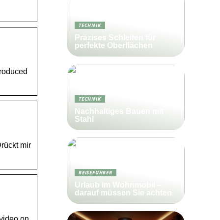
TECHNIK
Präzises Schleifen für
perfekte Oberflächen
Produced
TECHNIK
Nachhaltiges Bauen mit
Stahl
rückt mir
REISEFÜHRER
Urlaub im Wohnmobil –
darauf müssen Sie achten
 video on