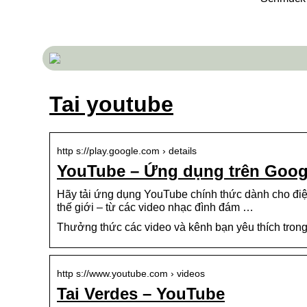
Tai youtube
http s://play.google.com › details
YouTube – Ứng dụng trên Goog
Hãy tải ứng dụng YouTube chính thức dành cho điện
thế giới – từ các video nhạc đình đám …
Thưởng thức các video và kênh bạn yêu thích tron
http s://www.youtube.com › videos
Tai Verdes – YouTube