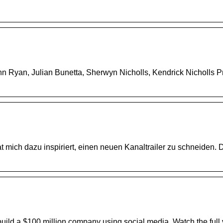
ohn Ryan, Julian Bunetta, Sherwyn Nicholls, Kendrick Nicholls 
ich dazu inspiriert, einen neuen Kanaltrailer zu schneiden. D
uild a $100 million company using social media. Watch the full