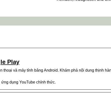
le Play
 thoại và máy tính bảng Android. Khám phá nội dung thịnh hàn
g ứng dụng YouTube chính thức.