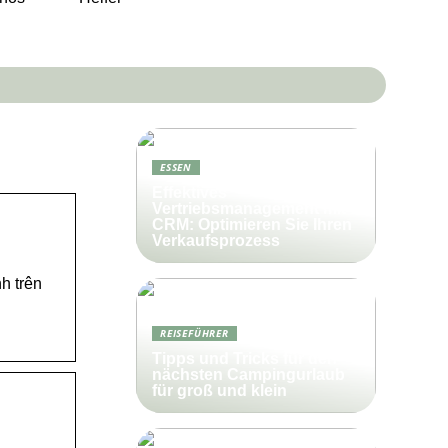
ESSEN
Effektives
Vertriebsmanagement mit
CRM: Optimieren Sie Ihren
Verkaufsprozess
h trên
REISEFÜHRER
Tipps und Tricks für den
nächsten Campingurlaub
für groß und klein