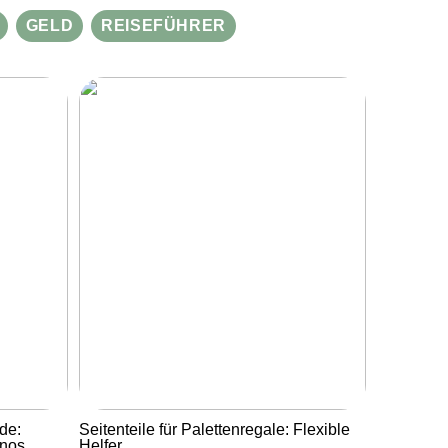
GELD
REISEFÜHRER
de:
Seitenteile für Palettenregale: Flexible
inos
Helfer