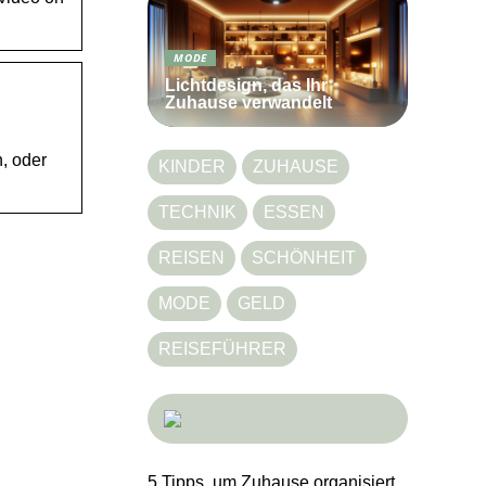
MODE
Lichtdesign, das Ihr
Zuhause verwandelt
, oder
KINDER
ZUHAUSE
TECHNIK
ESSEN
REISEN
SCHÖNHEIT
MODE
GELD
REISEFÜHRER
5 Tipps, um Zuhause organisiert