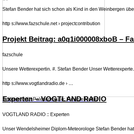
Stefan Bender hat sich schon als Kind in den Weinbergen übe
http s://www.fazschule.net › projectcontribution
Projekt Beitrag: a0q1i000008xboB – F
fazschule
Unsere Wetterexpertin. #. Stefan Bender Unser Wetterexpert
http s://www.vogtlandradio.de › …
Experten – VOGTLAND RADIO
Seitenteile für Palettenregale: Flexible Helfer
VOGTLAND RADIO :: Experten
Unser Wendelsheimer Diplom-Meteorologe Stefan Bender hat es