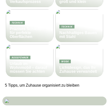
Verkaufsprozess
groß und klein
TECHNIK
TECHNIK
Präzises Schleifen
für perfekte
Nachhaltiges Bauen
Oberflächen
mit Stahl
REISEFÜHRER
MODE
Urlaub im
Wohnmobil – darauf
Lichtdesign, das Ihr
müssen Sie achten
Zuhause verwandelt
5 Tipps, um Zuhause organisiert zu bleiben