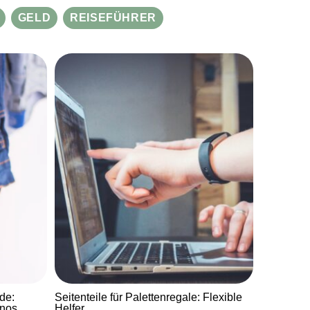
GELD
REISEFÜHRER
de:
Seitenteile für Palettenregale: Flexible
inos
Helfer