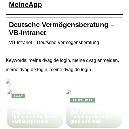
MeineApp
Deutsche Vermögensberatung –
VB-Intranet
VB-Intranet – Deutsche Vermögensberatung
Keywords: meine dvag de login, meine dvag anmelden,
meine.dvag.de login, meine dvag.de login
ESSEN
REISEFÜHRER
Effektives
Vertriebsmanagemen
Tipps und Tricks für
t mit CRM:
den nächsten
Optimieren Sie Ihren
Campingurlaub für
Verkaufsprozess
groß und klein