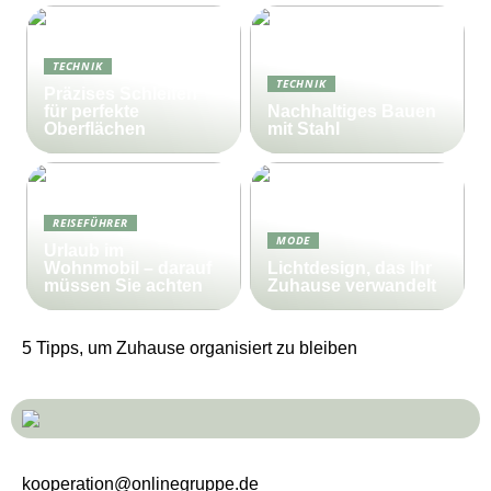
TECHNIK
TECHNIK
Präzises Schleifen
für perfekte
Nachhaltiges Bauen
Oberflächen
mit Stahl
REISEFÜHRER
MODE
Urlaub im
Wohnmobil – darauf
Lichtdesign, das Ihr
müssen Sie achten
Zuhause verwandelt
5 Tipps, um Zuhause organisiert zu bleiben
kooperation@onlinegruppe.de