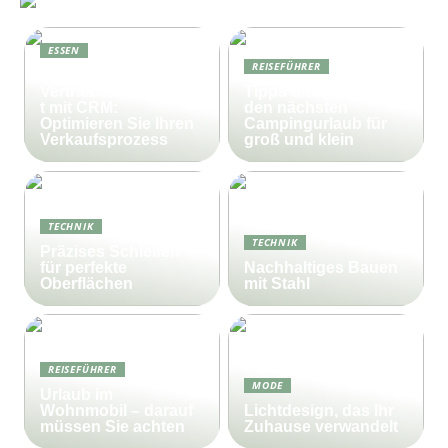
ESSEN
REISEFÜHRER
Effektives
Vertriebsmanagemen
Tipps und Tricks für
t mit CRM:
den nächsten
Optimieren Sie Ihren
Campingurlaub für
Verkaufsprozess
groß und klein
TECHNIK
TECHNIK
Präzises Schleifen
für perfekte
Nachhaltiges Bauen
Oberflächen
mit Stahl
REISEFÜHRER
MODE
Urlaub im
Wohnmobil – darauf
Lichtdesign, das Ihr
müssen Sie achten
Zuhause verwandelt