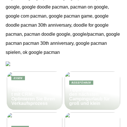
google, google doodle pacman, pacman on google,
google com pacman, google pacman game, google
doodle pacman 30th anniversary, doodle for google
pacman, pacman doodle google, google/pacman, google
pacman pacman 30th anniversary, google pacman
spielen, ok google pacman
ESSEN
REISEFÜHRER
Effektives
Vertriebsmanagemen
Tipps und Tricks für
t mit CRM:
den nächsten
Optimieren Sie Ihren
Campingurlaub für
Verkaufsprozess
groß und klein