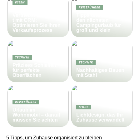
ESSEN
REISEFÜHRER
Effektives
Vertriebsmanagemen
Tipps und Tricks für
t mit CRM:
den nächsten
Optimieren Sie Ihren
Campingurlaub für
Verkaufsprozess
groß und klein
TECHNIK
TECHNIK
Präzises Schleifen
für perfekte
Nachhaltiges Bauen
Oberflächen
mit Stahl
REISEFÜHRER
MODE
Urlaub im
Wohnmobil – darauf
Lichtdesign, das Ihr
müssen Sie achten
Zuhause verwandelt
5 Tipps, um Zuhause organisiert zu bleiben