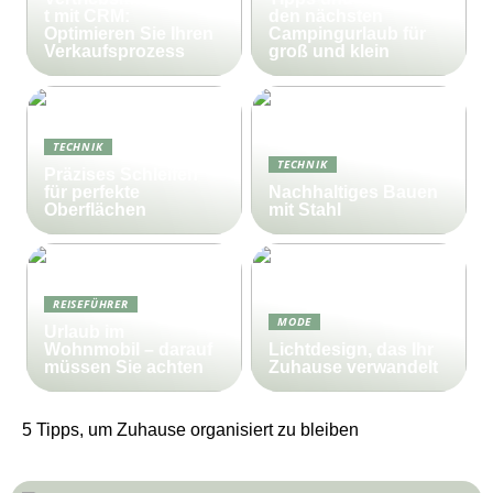
t mit CRM:
den nächsten
Optimieren Sie Ihren
Campingurlaub für
Verkaufsprozess
groß und klein
TECHNIK
TECHNIK
Präzises Schleifen
für perfekte
Nachhaltiges Bauen
Oberflächen
mit Stahl
REISEFÜHRER
MODE
Urlaub im
Wohnmobil – darauf
Lichtdesign, das Ihr
müssen Sie achten
Zuhause verwandelt
5 Tipps, um Zuhause organisiert zu bleiben