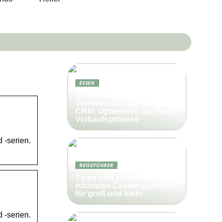
ESSEN
Effektives
Vertriebsmanagement mit
CRM: Optimieren Sie Ihren
Verkaufsprozess
 -serien.
REISEFÜHRER
Tipps und Tricks für den
nächsten Campingurlaub
für groß und klein
 -serien.