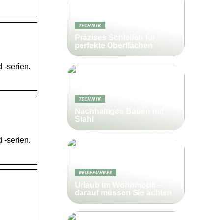
TECHNIK
Präzises Schleifen für
perfekte Oberflächen
 -serien.
TECHNIK
Nachhaltiges Bauen mit
Stahl
 -serien.
REISEFÜHRER
Urlaub im Wohnmobil –
darauf müssen Sie achten