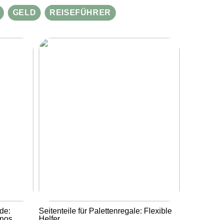
GELD
REISEFÜHRER
de:
Seitenteile für Palettenregale: Flexible
inos
Helfer