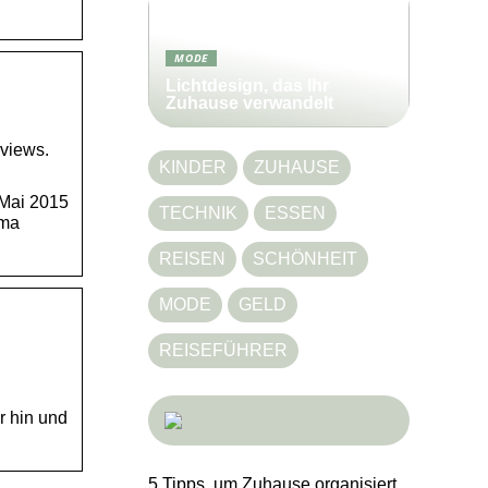
MODE
Lichtdesign, das Ihr
Zuhause verwandelt
rviews.
KINDER
ZUHAUSE
s Mai 2015
TECHNIK
ESSEN
ema
REISEN
SCHÖNHEIT
MODE
GELD
REISEFÜHRER
r hin und
5 Tipps, um Zuhause organisiert