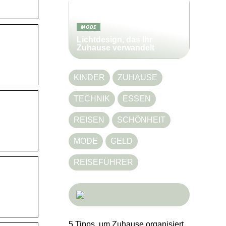
MODE
Lichtdesign, das Ihr
Zuhause verwandelt
KINDER
ZUHAUSE
TECHNIK
ESSEN
REISEN
SCHÖNHEIT
MODE
GELD
REISEFÜHRER
5 Tipps, um Zuhause organisiert