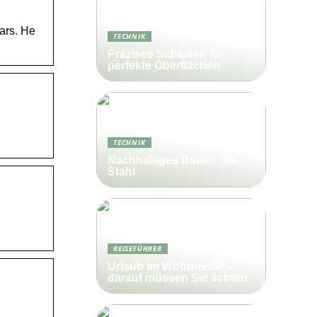
ars. He
TECHNIK
Präzises Schleifen für
perfekte Oberflächen
TECHNIK
Nachhaltiges Bauen mit
Stahl
REISEFÜHRER
Urlaub im Wohnmobil –
darauf müssen Sie achten