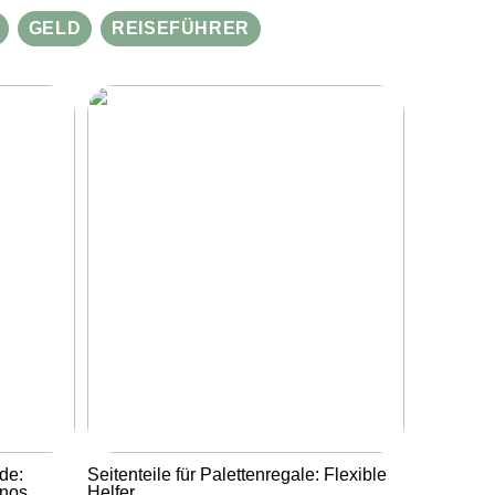
GELD
REISEFÜHRER
de:
Seitenteile für Palettenregale: Flexible
inos
Helfer