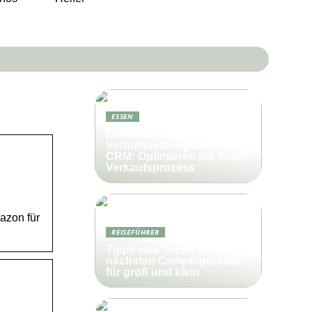
ESSEN
Effektives
Vertriebsmanagement mit
CRM: Optimieren Sie Ihren
Verkaufsprozess
azon für
REISEFÜHRER
Tipps und Tricks für den
nächsten Campingurlaub
für groß und klein