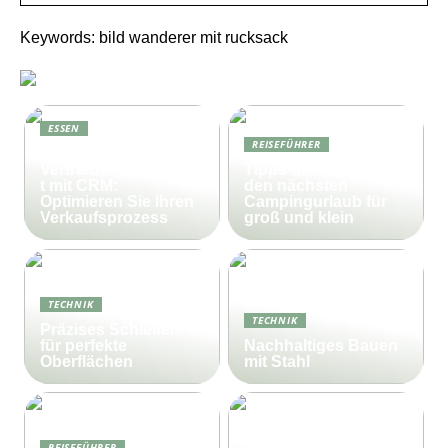
Keywords: bild wanderer mit rucksack
ESSEN
REISEFÜHRER
Effektives
Vertriebsmanagemen
Tipps und Tricks für
t mit CRM:
den nächsten
Optimieren Sie Ihren
Campingurlaub für
Verkaufsprozess
groß und klein
TECHNIK
TECHNIK
Präzises Schleifen
für perfekte
Nachhaltiges Bauen
Oberflächen
mit Stahl
REISEFÜHRER