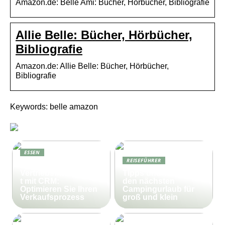
Amazon.de: Belle Ami: Bücher, Hörbücher, Bibliografie
Allie Belle: Bücher, Hörbücher,
Bibliografie
Amazon.de: Allie Belle: Bücher, Hörbücher,
Bibliografie
Keywords: belle amazon
ESSEN
REISEFÜHRER
Effektives
Vertriebsmanagemen
Tipps und Tricks für
t mit CRM:
den nächsten
Optimieren Sie Ihren
Campingurlaub für
Verkaufsprozess
groß und klein