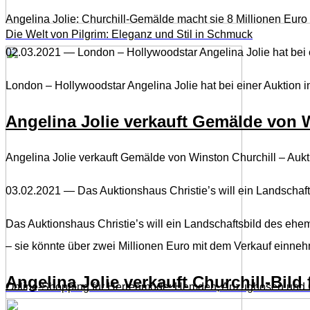
Angelina Jolie: Churchill-Gemälde macht sie 8 Millionen Euro 
Die Welt von Pilgrim: Eleganz und Stil in Schmuck
02.03.2021 — London – Hollywoodstar Angelina Jolie hat bei e
London – Hollywoodstar Angelina Jolie hat bei einer Auktion i
Angelina Jolie verkauft Gemälde von 
Angelina Jolie verkauft Gemälde von Winston Churchill – Auk
03.02.2021 — Das Auktionshaus Christie’s will ein Landschaft
Das Auktionshaus Christie’s will ein Landschaftsbild des ehem
– sie könnte über zwei Millionen Euro mit dem Verkauf einne
Angelina Jolie verkauft Churchill-Bild 
Online-Shopping für Herrenmode: Hemden, Anzughosen und 