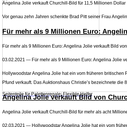
Angelina Jolie verkauft Churchill-Bild für 11,5 Millionen Dollar 
Vor genau zehn Jahren schenkte Brad Pitt seiner Frau Angelin
Für mehr als 9 Millionen Euro: Angelin
Für mehr als 9 Millionen Euro: Angelina Jolie verkauft Bild vo
03.02.2021 — Für mehr als 9 Millionen Euro: Angelina Jolie v
Hollywoodstar Angelina Jolie hat ein vom früheren britischen 
Pfund verkauft. Das Auktionshaus Christie’s bezeichnete die 8
Seitenteile für Palettenregale: Flexible Helfer
Angelina Jolie verkauft Bild von Chur
Angelina Jolie verkauft Churchill-Bild für mehr als acht Millio
02.03.2021 — Hollywoodstar Angelina Jolie hat ein vom früher