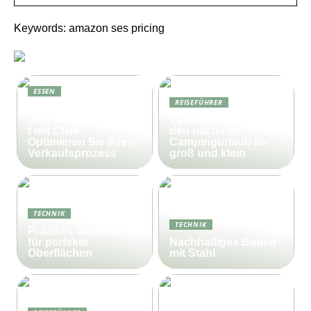
Keywords: amazon ses pricing
ESSEN
REISEFÜHRER
Effektives
Vertriebsmanagemen
Tipps und Tricks für
t mit CRM:
den nächsten
Optimieren Sie Ihren
Campingurlaub für
Verkaufsprozess
groß und klein
TECHNIK
TECHNIK
Präzises Schleifen
für perfekte
Nachhaltiges Bauen
Oberflächen
mit Stahl