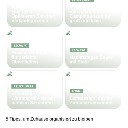
Effektives
Vertriebsmanagemen
Tipps und Tricks für
t mit CRM:
den nächsten
Optimieren Sie Ihren
Campingurlaub für
Verkaufsprozess
groß und klein
TECHNIK
TECHNIK
Präzises Schleifen
für perfekte
Nachhaltiges Bauen
Oberflächen
mit Stahl
REISEFÜHRER
MODE
Urlaub im
Wohnmobil – darauf
Lichtdesign, das Ihr
müssen Sie achten
Zuhause verwandelt
5 Tipps, um Zuhause organisiert zu bleiben