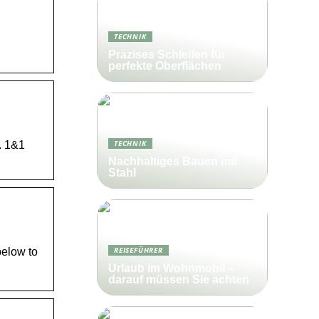
TECHNIK
Präzises Schleifen für
perfekte Oberflächen
TECHNIK
. 1&1
Nachhaltiges Bauen mit
Stahl
REISEFÜHRER
below to
Urlaub im Wohnmobil –
darauf müssen Sie achten