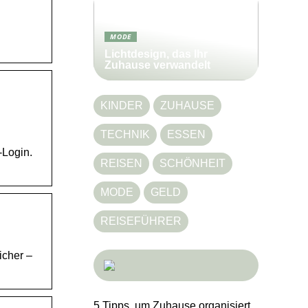
MODE
Lichtdesign, das Ihr
Zuhause verwandelt
KINDER
ZUHAUSE
TECHNIK
ESSEN
-Login.
REISEN
SCHÖNHEIT
MODE
GELD
REISEFÜHRER
icher –
5 Tipps, um Zuhause organisiert