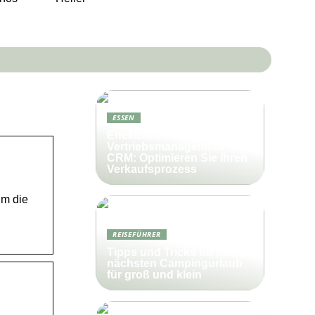
ESSEN
Effektives
Vertriebsmanagement mit
CRM: Optimieren Sie Ihren
Verkaufsprozess
um die
REISEFÜHRER
Tipps und Tricks für den
nächsten Campingurlaub
für groß und klein