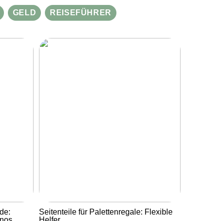
GELD
REISEFÜHRER
de:
Seitenteile für Palettenregale: Flexible
inos
Helfer